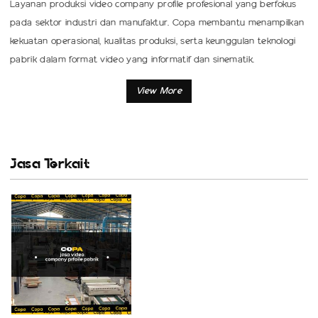
Layanan produksi video company profile profesional yang berfokus
pada sektor industri dan manufaktur. Copa membantu menampilkan
kekuatan operasional, kualitas produksi, serta keunggulan teknologi
pabrik dalam format video yang informatif dan sinematik.
Tujuan Layanan
Menampilkan kapasitas dan keunggulan fasilitas produksi
secara profesional.
Meningkatkan citra perusahaan di mata stakeholder dan calon
Jasa Terkait
klien.
Mengomunikasikan proses kerja, standar mutu, serta nilai
perusahaan secara visual.
Menjadi media representatif untuk presentasi bisnis, tender,
atau publikasi digital.