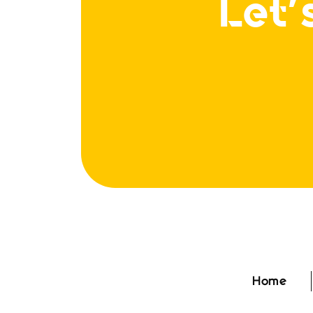
Let'
Home
Home