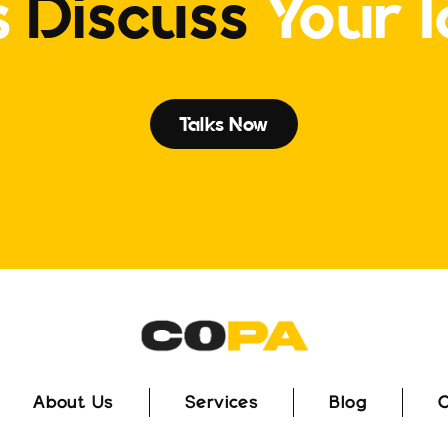
s
Discuss
Your 
Talks Now
About Us
Services
Blog
C
About Us
Services
Blog
C