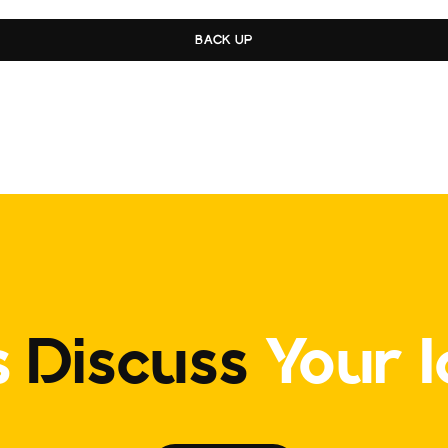
BACK UP
s
Discuss
Your 