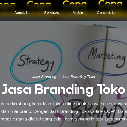
e
About Us
Services
Article
Contact Us
Jasa Fotografi Profesional
Blog COPA
Jasa Branding
FAQ
Jasa Branding Produk
Tips dan Trik
Jasa Branding Toko
Jasa Branding
Jasa Branding Toko
Jasa Branding Toko
rus berkembang, kehadiran toko online tidak hanya sekedar wadah
as dan nilai brand. Dengan Jasa Branding Toko Online COPA, tra
mpat belanja digital yang tidak hanya menarik tapi juga menin