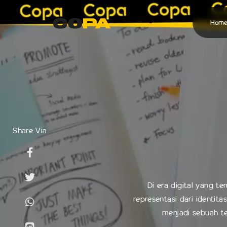
Hom
Jasa Pembuatan Video
Video Konten Social Media
Video Company Profile
Share Via
Video Iklan
Semua Jasa COPA
Di era digital yang te
representasi dari identit
menjadi sebuah te