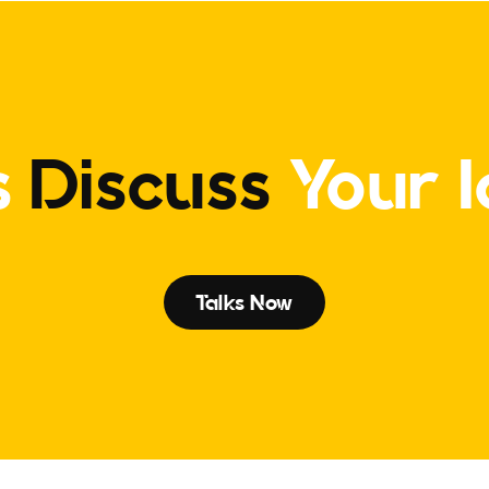
s
Discuss
Your 
Talks Now