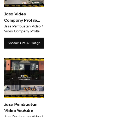
Jasa Video
Company Profile
Pabrik
Jasa Pembuatan Video /
Video Company Profile
Kontak Untuk Harga
Jasa Pembuatan
Video Youtube
Jasa Pembuatan Video /