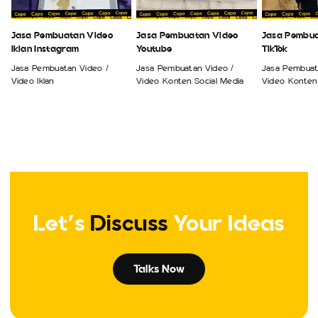
Jasa Pembuatan Video
Jasa Pembuatan Video
Jasa Pembua
Iklan Instagram
Youtube
TikTok
Jasa Pembuatan Video /
Jasa Pembuatan Video /
Jasa Pembuat
Video Iklan
Video Konten Social Media
Video Konten 
Let's
Discuss
Your Ideas
Talks Now