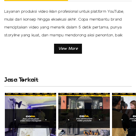
Layanan produksi video iklan profesional untuk platform YouTube,
mulai dari konsep hingga eksekusi akhir. Copa membantu brand
menciptakan video yang menarik dalam 5 detik pertama, punya
storyline yang kuat, dan mampu mendorong aksi penonton, baik
untuk awareness, conversion, maupun brand engagement.
Tujuan Layanan
Membuat video iklan YouTube yang relevan dengan target
audiens.
Jasa Terkait
Meningkatkan brand awareness dan engagement melalui
storytelling yang menarik.
Menghasilkan video dengan pacing, visual, dan durasi optimal
untuk performa iklan digital.
Menjaga konsistensi tone visual dan pesan agar selaras
dengan identitas brand.