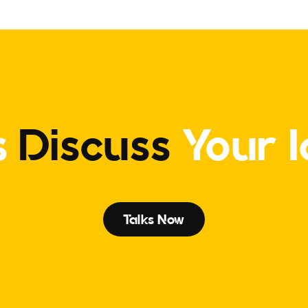
s
Discuss
Your 
Talks Now