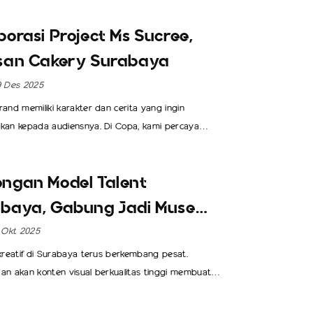
borasi Project Ms Sucree,
san Cakery Surabaya
9 Des 2025
rand memiliki karakter dan cerita yang ingin
kan kepada audiensnya. Di Copa, kami percaya
ekuatan visual memegang peran penting dalam
un persepsi tersebut. Bukan sekadar menampilkan
ngan Model Talent
tetapi bagaimana sebuah brand hadir secara
n, profesional, dan relevan di setiap touchpoint
baya, Gabung Jadi Muse
Melalui pendekatan strategis dan kreatif, kami
ent Partner (Copa)!
1 Okt 2025
ingi brand dalam membangun identitas yang kuat,
tunya lewat kolaborasi layanan foto produk dan
 kreatif di Surabaya terus berkembang pesat.
branding.
an akan konten visual berkualitas tinggi membuat
del, talent, dan kreator semakin penting. Copa,
 platform yang berfokus pada pengembangan visual