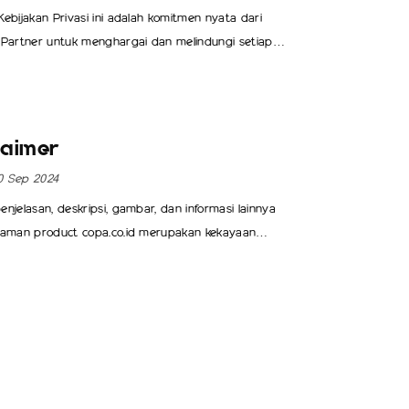
ebijakan Privasi ini adalah komitmen nyata dari
Partner untuk menghargai dan melindungi setiap
 pribadi Pengguna situs https://copa.co.id/ (situs
laimer
10 Sep 2024
njelasan, deskripsi, gambar, dan informasi lainnya
laman product copa.co.id merupakan kekayaan
al dari pihak copa.co.id.