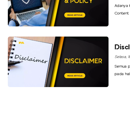
Adanya K
Content 
informasi
COPA).
Disc
Selasa, 
Semua pe
pada ha
intelektu