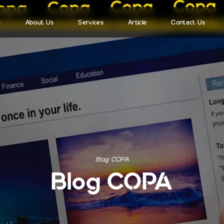
e
About Us
Services
Article
Contact Us
Jasa Fotografi Profesional
Blog COPA
Jasa Branding
FAQ
Jasa Branding Produk
Tips dan Trik
Jasa Branding Toko
Blog COPA
Blog COPA