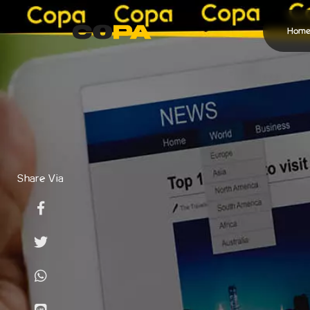
Hom
Jasa Pembuatan Video
Video Konten Social Media
Video Company Profile
Share Via
Video Iklan
Semua Jasa COPA