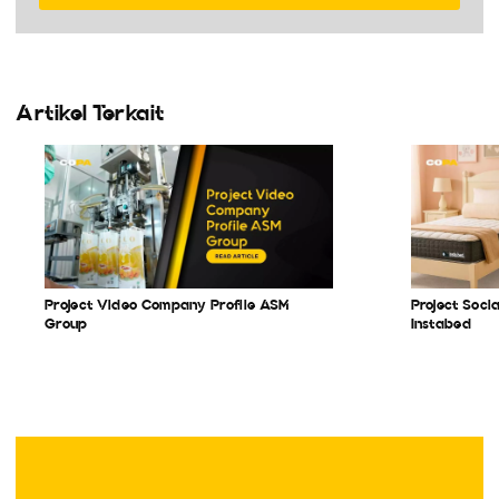
Artikel Terkait
Project Video Company Profile ASM
Project Soc
Group
Instabed